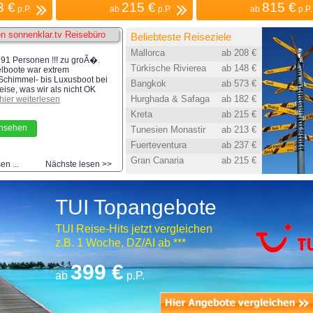
3 €
215 €
815 €
p.P.
ab
p.P.
ab
p.P.
n sonnenklar.tv Reisebüro
Beliebteste Reiseziele
Mallorca
ab 208 €
91 Personen !!! zu groÃ�.
Türkische Rivierea
ab 148 €
elboote war extrem
 Schimmel- bis Luxusboot bei
Bangkok
ab 573 €
eise, was wir als nicht OK
Hurghada & Safaga
ab 182 €
hier weiterlesen
Kreta
ab 215 €
ansehen
Tunesien Monastir
ab 213 €
Fuerteventura
ab 237 €
Gran Canaria
ab 215 €
n ...
Nächste lesen >>
TUI Topangebote
TUI Reise-Hits jetzt vergleichen
z.B. 1 Woche, DZ/AI ab ***
399 €
ab
p.P.