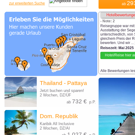
29
zur erweiterten Suche
ab
Hotelbewertunge
- Note: 2
Reisegruppe war mit 
Ausstattung der Seg
unterschiedlich, von
gleichem Preis der R
bewerten. Und wir ...
Reisezeit: Mai 2025
Hotel/Reise hier 
Alle Bewertungen lese
Thailand - Pattaya
Jetzt buchen und sparen!
2 Wochen, DZ/ÜF
732 €
ab
p.P.
Dom. Republik
Karibik All Inclusive
2 Wochen, DZ/AI
1.027 €