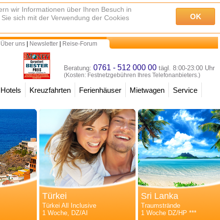
rn wir Informationen über Ihren Besuch in
OK
 Sie sich mit der Verwendung der Cookies
 Über uns
|
Newsletter
|
Reise-Forum
0761 - 512 000 00
Beratung:
tägl. 8:00-23:00 Uhr
(Kosten: Festnetzgebühren Ihres Telefonanbieters.)
Hotels
Kreuzfahrten
Ferienhäuser
Mietwagen
Service
Türkei
Sri Lanka
Türkei All Inclusive
Traumstrände
1 Woche, DZ/AI
1 Woche DZ/HP ***