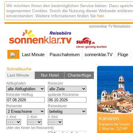
Wir möchten Ihnen den bestmöglichen Service bieten. Dazu speiche
sogenannten Cookies. Durch die Nutzung dieser Webseite erklären
einverstanden. Weitere Infornationen finden Sie
hier
.
sonnenklar TV Reisebüro -
Last Minute
Pauschalreisen
sonnenklar.TV
Flüge
Schnellsuche
Last Minute
Nur Hotel
Charterflüge
Abflughafen
Reiseziel
frühester Hinflug
späteste Rückreise
Reisende
Reisedauer
1. Kind
2. Kind
3. Kind
Kanaren
Kanarische Inseln
(Alter des Kinder bei Reiseantritt)
1 Woche, DZ/HP