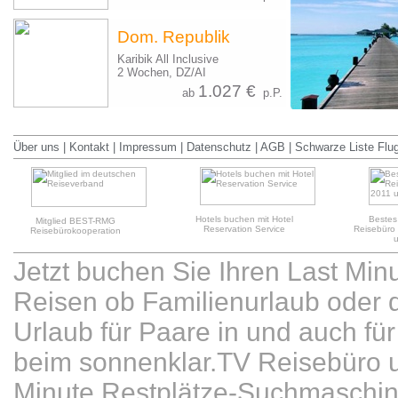
Dom. Republik
Karibik All Inclusive
2 Wochen, DZ/AI
1.027 €
ab
p.P.
Über uns
|
Kontakt
|
Impressum
|
Datenschutz
|
AGB
|
Schwarze Liste Flu
Hotels buchen mit Hotel
Bestes
Mitglied BEST-RMG
Reservation Service
Reisebüro
Reisebürokooperation
Jetzt buchen Sie Ihren Last Min
Reisen ob Familienurlaub oder d
Urlaub für Paare in und auch für 
beim sonnenklar.TV Reisebüro u
Minute Restplätze-Suchmaschin