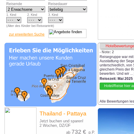
Reisende
Reisedauer
1. Kind
2. Kind
3. Kind
Kanaren
Kanarische Inseln
(Alter des Kinder bei Reiseantritt)
1 Woche, DZ/HP
29
zur erweiterten Suche
ab
Hotelbewertunge
- Note: 2
Reisegruppe war mit 
Ausstattung der Seg
unterschiedlich, von
gleichem Preis der R
bewerten. Und wir ...
Reisezeit: Mai 2025
Hotel/Reise hier 
Alle Bewertungen lese
Thailand - Pattaya
Jetzt buchen und sparen!
2 Wochen, DZ/ÜF
732 €
ab
p.P.