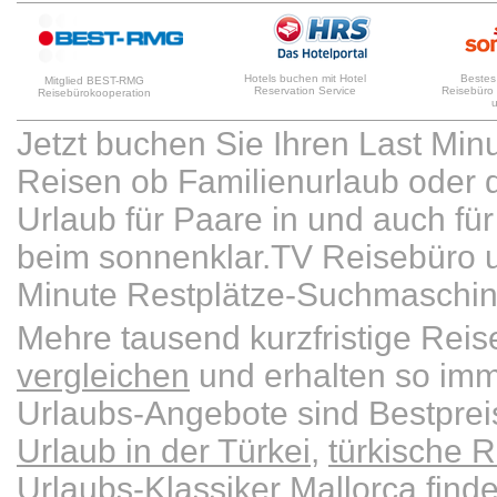
Hotels buchen mit Hotel
Bestes
Mitglied BEST-RMG
Reservation Service
Reisebüro
Reisebürokooperation
Jetzt buchen Sie Ihren Last Min
Reisen ob Familienurlaub oder d
Urlaub für Paare in und auch für 
beim sonnenklar.TV Reisebüro u
Minute Restplätze-Suchmaschin
Mehre tausend kurzfristige Re
vergleichen
und erhalten so imm
Urlaubs-Angebote sind Bestpre
Urlaub in der Türkei
,
türkische R
Urlaubs-Klassiker Mallorca
finde