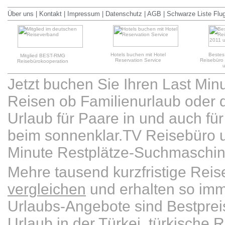
Über uns
|
Kontakt
|
Impressum
|
Datenschutz
|
AGB
|
Schwarze Liste Flu
Hotels buchen mit Hotel
Bestes
Mitglied BEST-RMG
Reservation Service
Reisebüro
Reisebürokooperation
Jetzt buchen Sie Ihren Last Min
Reisen ob Familienurlaub oder d
Urlaub für Paare in und auch für 
beim sonnenklar.TV Reisebüro u
Minute Restplätze-Suchmaschin
Mehre tausend kurzfristige Re
vergleichen
und erhalten so imm
Urlaubs-Angebote sind Bestpre
Urlaub in der Türkei
,
türkische R