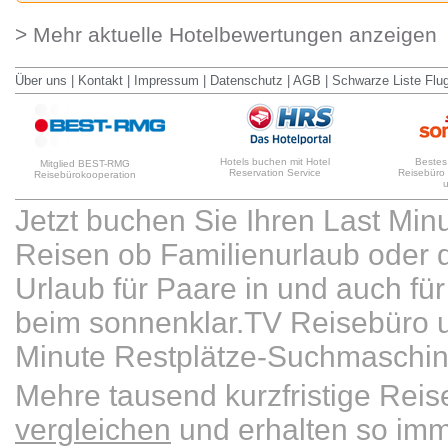
> Mehr aktuelle Hotelbewertungen anzeigen
Über uns
|
Kontakt
|
Impressum
|
Datenschutz
|
AGB
|
Schwarze Liste Flu
Hotels buchen mit Hotel
Bestes
Mitglied BEST-RMG
Reservation Service
Reisebüro
Reisebürokooperation
Jetzt buchen Sie Ihren Last Min
Reisen ob Familienurlaub oder d
Urlaub für Paare in und auch für 
beim sonnenklar.TV Reisebüro u
Minute Restplätze-Suchmaschin
Mehre tausend kurzfristige Re
vergleichen
und erhalten so imm