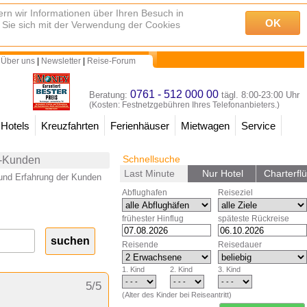
rn wir Informationen über Ihren Besuch in
OK
 Sie sich mit der Verwendung der Cookies
 Über uns
|
Newsletter
|
Reise-Forum
0761 - 512 000 00
Beratung:
tägl. 8:00-23:00 Uhr
(Kosten: Festnetzgebühren Ihres Telefonanbieters.)
Hotels
Kreuzfahrten
Ferienhäuser
Mietwagen
Service
Schnellsuche
o-Kunden
Last Minute
Nur Hotel
Charterfl
und Erfahrung der Kunden
Abflughafen
Reiseziel
frühester Hinflug
späteste Rückreise
Reisende
Reisedauer
1. Kind
2. Kind
3. Kind
5/5
(Alter des Kinder bei Reiseantritt)