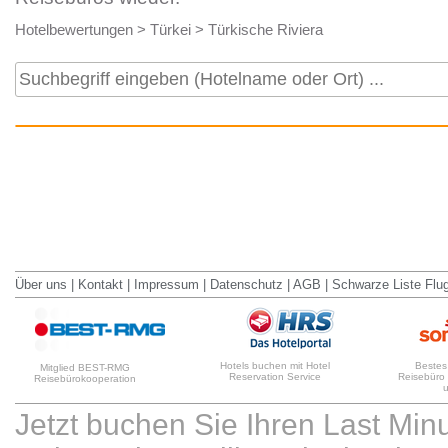
Hotelbewertungen
>
Türkei
>
Türkische Riviera
Über uns
|
Kontakt
|
Impressum
|
Datenschutz
|
AGB
|
Schwarze Liste Flu
Hotels buchen mit Hotel
Bestes
Mitglied BEST-RMG
Reservation Service
Reisebüro
Reisebürokooperation
Jetzt buchen Sie Ihren Last Min