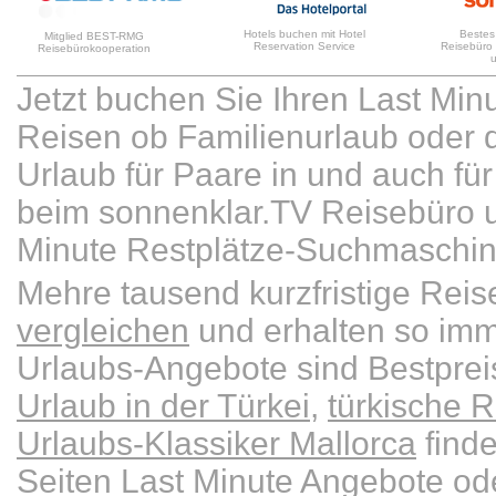
Hotels buchen mit Hotel
Bestes
Mitglied BEST-RMG
Reservation Service
Reisebüro
Reisebürokooperation
Jetzt buchen Sie Ihren Last Min
Reisen ob Familienurlaub oder d
Urlaub für Paare in und auch für 
beim sonnenklar.TV Reisebüro u
Minute Restplätze-Suchmaschin
Mehre tausend kurzfristige Re
vergleichen
und erhalten so imm
Urlaubs-Angebote sind Bestpre
Urlaub in der Türkei
,
türkische R
Urlaubs-Klassiker Mallorca
finde
Seiten Last Minute Angebote od