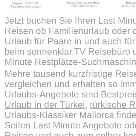
Hotels buchen mit Hotel
Bestes
Mitglied BEST-RMG
Reservation Service
Reisebüro
Reisebürokooperation
Jetzt buchen Sie Ihren Last Min
Reisen ob Familienurlaub oder d
Urlaub für Paare in und auch für 
beim sonnenklar.TV Reisebüro u
Minute Restplätze-Suchmaschin
Mehre tausend kurzfristige Re
vergleichen
und erhalten so imm
Urlaubs-Angebote sind Bestpre
Urlaub in der Türkei
,
türkische R
Urlaubs-Klassiker Mallorca
finde
Seiten Last Minute Angebote od
Reisen
und auch zum selber kom