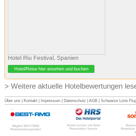
Hotel Riu Festival, Spanien
Hotel/Reise hier ansehen und buchen
> Weitere aktuelle Hotelbewertungen les
Über uns
|
Kontakt
|
Impressum
|
Datenschutz
|
AGB
|
Schwarze Liste Flu
Hotels buchen mit Hotel
Bestes
Mitglied BEST-RMG
Reservation Service
Reisebüro
Reisebürokooperation