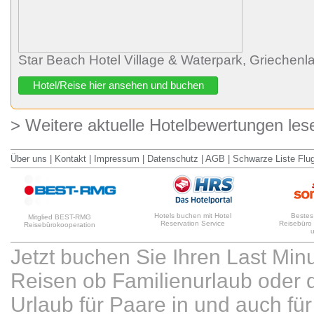
Star Beach Hotel Village & Waterpark, Griechenl
Hotel/Reise hier ansehen und buchen
> Weitere aktuelle Hotelbewertungen les
Über uns
|
Kontakt
|
Impressum
|
Datenschutz
|
AGB
|
Schwarze Liste Flu
Hotels buchen mit Hotel
Bestes
Mitglied BEST-RMG
Reservation Service
Reisebüro
Reisebürokooperation
Jetzt buchen Sie Ihren Last Min
Reisen ob Familienurlaub oder d
Urlaub für Paare in und auch für 