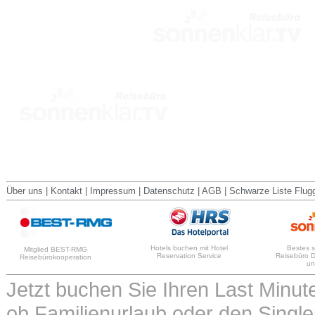
Über uns
|
Kontakt
|
Impressum
|
Datenschutz
|
AGB
|
Schwarze Liste Flug
Hotels buchen mit Hotel
Bestes 
Mitglied BEST-RMG
Reservation Service
Reisebüro 
Reisebürokooperation
un
Jetzt buchen Sie Ihren Last Minu
ob Familienurlaub oder den Single