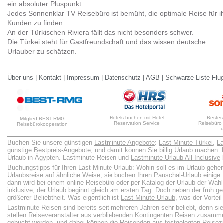
ein absoluter Pluspunkt.
Jedes Sonnenklar TV Reisebüro ist bemüht, die optimale Reise für i
Kunden zu finden.
An der Türkischen Riviera fällt das nicht besonders schwer.
Die Türkei steht für Gastfreundschaft und das wissen deutsche
Urlauber zu schätzen.
Über uns
|
Kontakt
|
Impressum
|
Datenschutz
|
AGB
|
Schwarze Liste Flu
Hotels buchen mit Hotel
Bestes
Mitglied BEST-RMG
Reservation Service
Reisebüro
Reisebürokooperation
Buchen Sie unsere günstigen
Lastminute Angebote
:
Last Minute Türkei
,
La
günstige Bestpreis-Angebote, und damit können Sie billig Urlaub machen:
Urlaub in Ägypten. Lastminute Reisen und
Lastminute Urlaub All Inclusive
b
Buchungstipps für Ihren Last Minute Urlaub: Wohin soll es im Urlaub gehen
Urlaubsreise auf ähnliche Weise, sie buchen Ihren
Pauschal-Urlaub
einige
dann wird bei einem online Reisebüro oder per Katalog der Urlaub der Wah
inklusive, der Urlaub beginnt gleich am ersten Tag. Doch neben der früh g
größerer Beliebtheit. Was eigentlich ist
Last Minute Urlaub
, was der Vortei
Lastminute Reisen sind bereits seit mehreren Jahren sehr beliebt, denn sie 
stellen Reiseveranstalter aus verbliebenden Kontingenten Reisen zusamme
gebucht werden, und dabei können die Reisenden aus festgelegten Reisezi