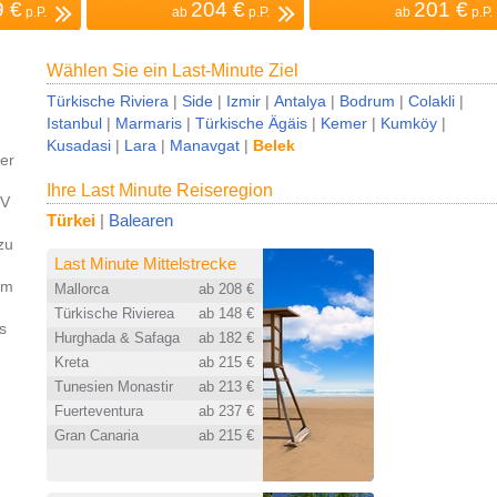
9 €
204 €
201 €
p.P.
ab
p.P.
ab
p.P.
Wählen Sie ein Last-Minute Ziel
Türkische Riviera
|
Side
|
Izmir
|
Antalya
|
Bodrum
|
Colakli
|
Istanbul
|
Marmaris
|
Türkische Ägäis
|
Kemer
|
Kumköy
|
Kusadasi
|
Lara
|
Manavgat
|
Belek
er
Ihre Last Minute Reiseregion
TV
Türkei
|
Balearen
zu
Last Minute Mittelstrecke
im
Mallorca
ab 208 €
Türkische Rivierea
ab 148 €
s
Hurghada & Safaga
ab 182 €
Kreta
ab 215 €
Tunesien Monastir
ab 213 €
Fuerteventura
ab 237 €
Gran Canaria
ab 215 €