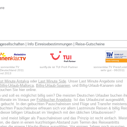
hre
ggesellschaften
|
Info Einreisebestimmungen
|
Reise-Gutscheine
 sonnenklar.TV
sunfly.de ist TUI Profi Partner
sonnenklar.TV Preis/Leis
 Deutschland 2011
sehr gut - 06/2011
und 2013
st Minute Antalya
oder
Last Minute Side
. Unser Last Minute Angebote sind
Billig-Urlaub-Mallorca
,
Billig-Urlaub-Spanien
, und Billig-Urlaub-Kanaren oder
uchen Sie hier online.
 und soll es möglichst billig sein? Die meisten Deutschen Urlauber buchen ih
 Monate im Voraus per
Frühbucher Angebote
. Ist das Urlaubsziel ausgewählt,
l gebucht. In den gebuchten Pauschalreisen sind Flüge und Transfer meistens
ebuchten Pauschalreise erfreuen sich vor allem Lastminute Reisen & billig Re
l dieser billigen Urlaubsart im Vergleich mit den üblichen Urlaubsreisen?
sind meist billiger als Pauschalreisen und das Prinzip ist recht einfach. Meis
n, die dann in einem kurzfristigen Abstand zum Termin des Reiseantritts
elen die eigene Urlaubs-Reise auswählen. Vor einigen Jahren noch mussten