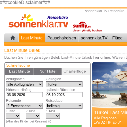
###cookieDisclaimer###
sonnenklar TV Reisebüro -
Last Minute
Pauschalreisen
sonnenklar.TV
Flüge
Last Minute Belek
Buchen Sie Ihren günstigen Belek Last-Minute Urlaub hier online. Wählen 
Schnellsuche
Last Minute
Nur Hotel
Charterflüge
Abflughafen
Zielregion
frühester Hinflug
späteste Rückreise
Reisende
Reisedauer
1. Kind
2. Kind
3. Kind
Türkei Last Mi
Alle Regionen
(Alter des Kinder bei Reiseantritt)
1W/DZ HP ab 3*