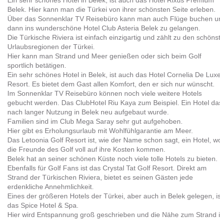
Ein sehr schönes Hotel in Belek, ist auch das Hotel Rixus Premium
Belek. Hier kann man die Türkei von ihrer schönsten Seite erleben.
Über das Sonnenklar TV Reisebüro kann man auch Flüge buchen 
dann ins wunderschöne Hotel Club Asteria Belek zu gelangen.
Die Türkische Riviera ist einfach einzigartig und zählt zu den schöns
Urlaubsregionen der Türkei.
Hier kann man Strand und Meer genießen oder sich beim Golf
sportlich betätigen.
Ein sehr schönes Hotel in Belek, ist auch das Hotel Cornelia De Lux
Resort. Es bietet dem Gast allen Komfort, den er sich nur wünscht.
Im Sonnenklar TV Reisebüro können noch viele weitere Hotels
gebucht werden. Das ClubHotel Riu Kaya zum Beispiel. Ein Hotel da
nach langer Nutzung in Belek neu aufgebaut wurde.
Familien sind im Club Mega Saray sehr gut aufgehoben.
Hier gibt es Erholungsurlaub mit Wohlfühlgarantie am Meer.
Das Letoonia Golf Resort ist, wie der Name schon sagt, ein Hotel, w
die Freunde des Golf voll auf ihre Kosten kommen.
Belek hat an seiner schönen Küste noch viele tolle Hotels zu bieten.
Ebenfalls für Golf Fans ist das Crystal Tat Golf Resort. Direkt am
Strand der Türkischen Riviera, bietet es seinen Gästen jede
erdenkliche Annehmlichkeit.
Eines der größeren Hotels der Türkei, aber auch in Belek gelegen, is
das Spice Hotel & Spa.
Hier wird Entspannung groß geschrieben und die Nähe zum Strand i