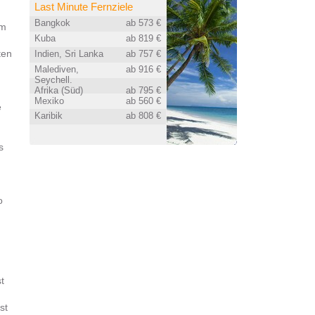
Last Minute Fernziele
Bangkok
ab 573 €
um
Kuba
ab 819 €
ten
Indien, Sri Lanka
ab 757 €
Malediven,
ab 916 €
Seychell.
Afrika (Süd)
ab 795 €
Mexiko
ab 560 €
e
Karibik
ab 808 €
s
o
t
st