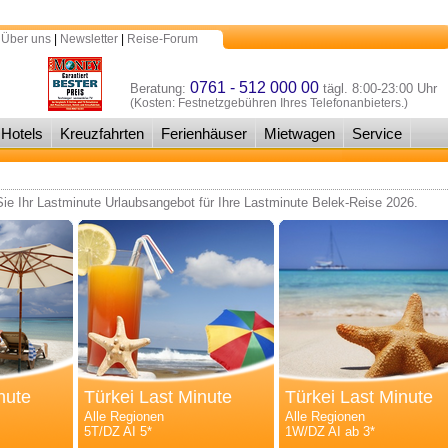
 Über uns
|
Newsletter
|
Reise-Forum
0761 - 512 000 00
Beratung:
tägl. 8:00-23:00 Uhr
(Kosten: Festnetzgebühren Ihres Telefonanbieters.)
Hotels
Kreuzfahrten
Ferienhäuser
Mietwagen
Service
Sie Ihr Lastminute Urlaubsangebot für Ihre Lastminute Belek-Reise 2026.
nute
Türkei Last Minute
Türkei Last Minute
Alle Regionen
Alle Regionen
5T/DZ AI 5*
1W/DZ AI ab 3*